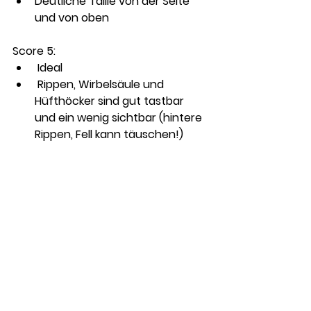
Deutliche Taille von der Seite 
und von oben
Score 5:
 Ideal
 Rippen, Wirbelsäule und 
Hüfthöcker sind gut tastbar 
und ein wenig sichtbar (hintere 
Rippen, Fell kann täuschen!)
 Eine deutliche Taille von der 
Seite und von oben sichtbar 
(Rasse
UN
abhängig!)
Eine minimale Fettschicht an 
Rippen, Hüfthöcker und 
Wirbelsäule tastbar
Score 7: 
Übergewichtig
Rippen, Wirbelsäule und 